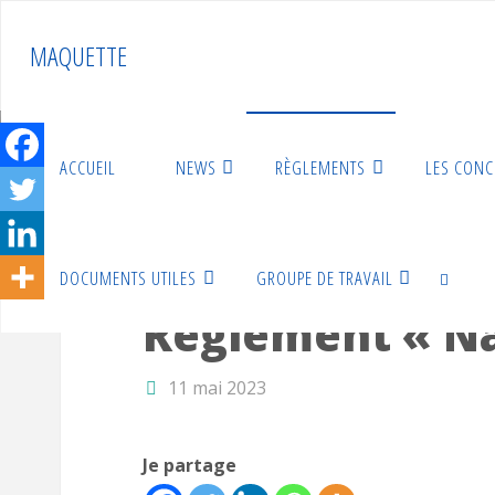
Skip
to
MAQUETTE
content
ACCUEIL
NEWS
RÈGLEMENTS
LES CON
Home
Règlements
Règlement « National Maquettes
DOCUMENTS UTILES
GROUPE DE TRAVAIL
Règlements
Règlement « Na
SEARCH
11 mai 2023
Je partage