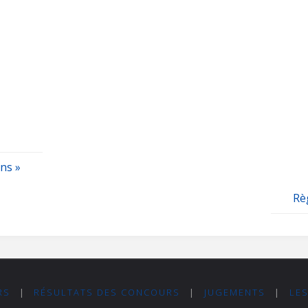
ns »
Rè
RS
|
RÉSULTATS DES CONCOURS
|
JUGEMENTS
|
LE