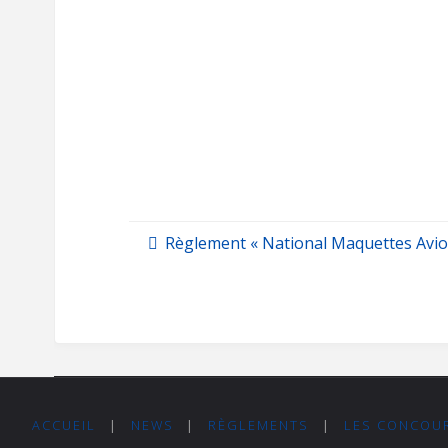
Règlement « National Maquettes Avio
ACCUEIL
|
NEWS
|
RÈGLEMENTS
|
LES CONCOU