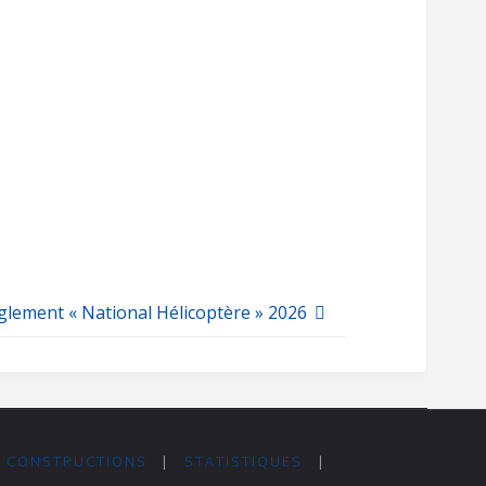
glement « National Hélicoptère » 2026
S CONSTRUCTIONS
|
STATISTIQUES
|