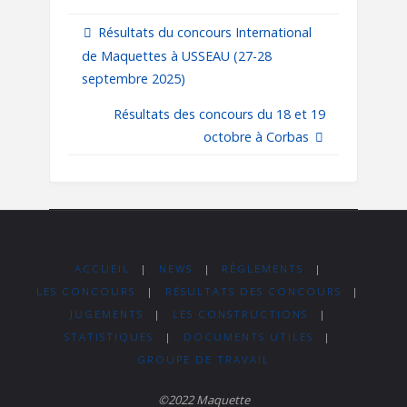
Résultats du concours International
de Maquettes à USSEAU (27-28
septembre 2025)
Résultats des concours du 18 et 19
octobre à Corbas
ACCUEIL
|
NEWS
|
RÈGLEMENTS
|
LES CONCOURS
|
RÉSULTATS DES CONCOURS
|
JUGEMENTS
|
LES CONSTRUCTIONS
|
STATISTIQUES
|
DOCUMENTS UTILES
|
GROUPE DE TRAVAIL
©2022 Maquette