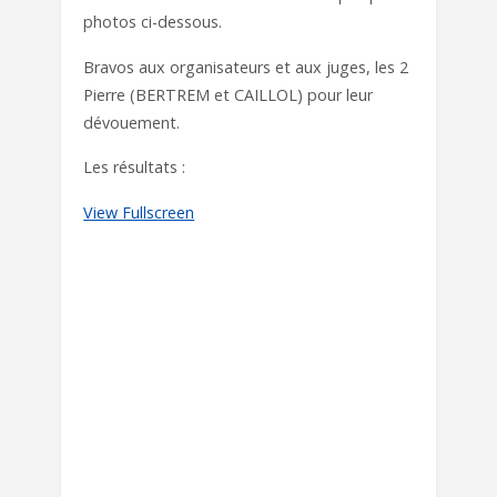
photos ci-dessous.
Bravos aux organisateurs et aux juges, les 2
Pierre (BERTREM et CAILLOL) pour leur
dévouement.
Les résultats :
View Fullscreen
Aller
au
contenu
PDF