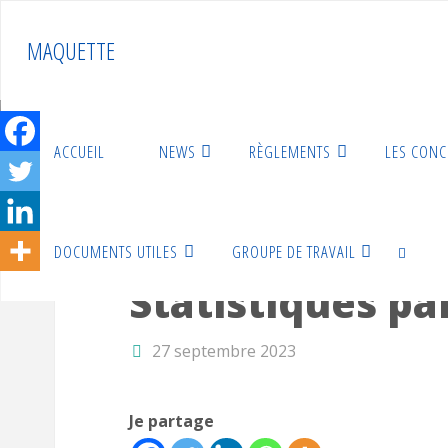
Skip
to
MAQUETTE
content
ACCUEIL
NEWS
RÈGLEMENTS
LES CON
Home
Statistiques
Statistiques par pilote 2023
DOCUMENTS UTILES
GROUPE DE TRAVAIL
Statistiques
Statistiques pa
SEARCH
27 septembre 2023
Je partage