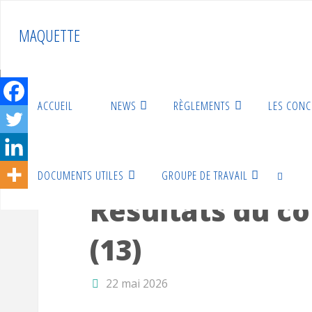
Skip
to
MAQUETTE
content
ACCUEIL
NEWS
RÈGLEMENTS
LES CON
Home
Résultats des concours
Résultats 2026
R
DOCUMENTS UTILES
GROUPE DE TRAVAIL
Résultats 2026
Résultats du c
(13)
SEARCH
22 mai 2026