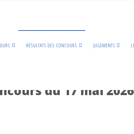
COURS
RÉSULTATS DES CONCOURS
JUGEMENTS
L
ésultats du concours du 17 mai 2026 à EYGUIERES (13)
oncours du 17 mai 202