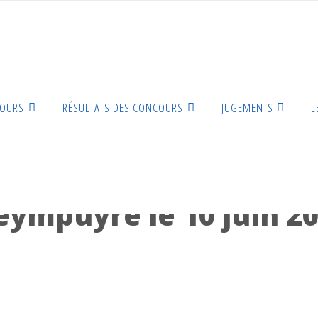
COURS
RÉSULTATS DES CONCOURS
JUGEMENTS
L
eympuyre le 10 juin 2023
eympuyre le 10 juin 2