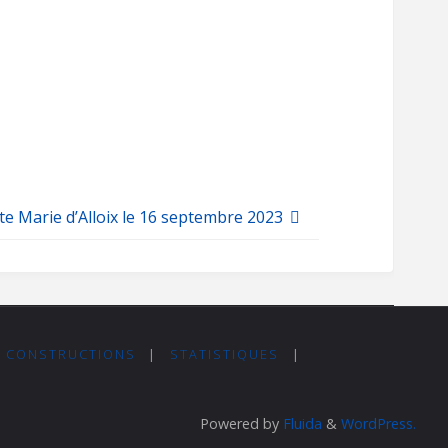
te Marie d’Alloix le 16 septembre 2023
S CONSTRUCTIONS
|
STATISTIQUES
|
Powered by
Fluida
&
WordPress.