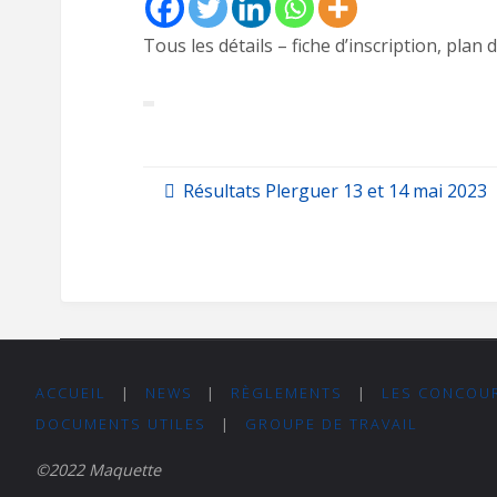
Tous les détails – fiche d’inscription, plan 
Résultats Plerguer 13 et 14 mai 2023
ACCUEIL
|
NEWS
|
RÈGLEMENTS
|
LES CONCOU
DOCUMENTS UTILES
|
GROUPE DE TRAVAIL
©2022 Maquette