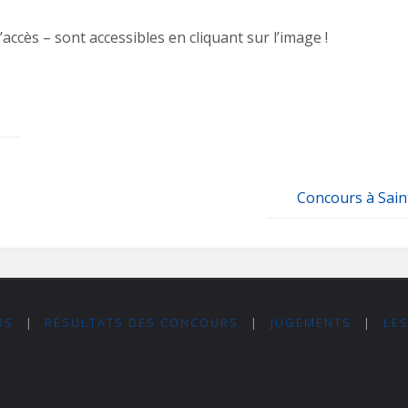
d’accès – sont accessibles en cliquant sur l’image !
Concours à Sain
RS
|
RÉSULTATS DES CONCOURS
|
JUGEMENTS
|
LE