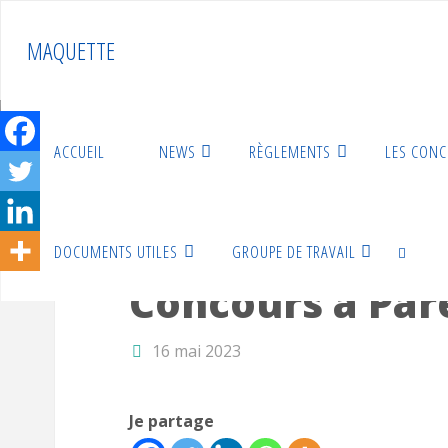
Skip
to
MAQUETTE
content
ACCUEIL
NEWS
RÈGLEMENTS
LES CON
Home
Annonces des concours 2023
Concours à Par
DOCUMENTS UTILES
GROUPE DE TRAVAIL
Annonces des concours 2023
Concours à Par
SEARCH
16 mai 2023
Je partage