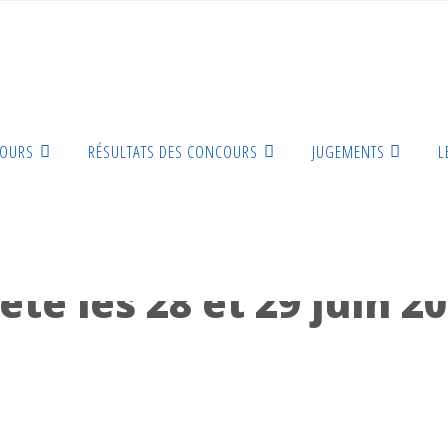
COURS
RÉSULTATS DES CONCOURS
JUGEMENTS
L
in 2025 à Roanne
te les 28 et 29 juin 2