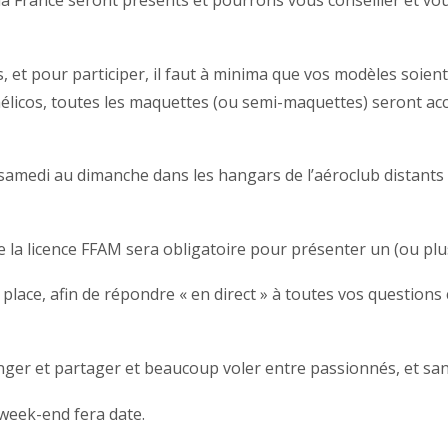
a France seront présents et pourrons vous conseiller et vou
s, et pour participer, il faut à minima que vos modèles soie
 hélicos, toutes les maquettes (ou semi-maquettes) seront ac
samedi au dimanche dans les hangars de l’aéroclub distants 
e la licence FFAM sera obligatoire pour présenter un (ou plu
lace, afin de répondre « en direct » à toutes vos questions 
anger et partager et beaucoup voler entre passionnés, et san
 week-end fera date.