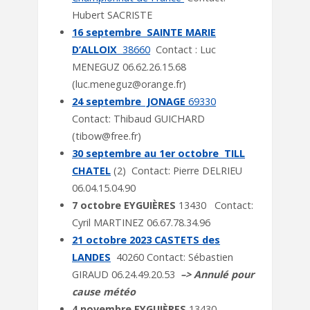
Hubert SACRISTE
16 septembre SAINTE MARIE
D’ALLOIX
38660
Contact : Luc
MENEGUZ 06.62.26.15.68
(luc.meneguz@orange.fr)
24 septembre JONAGE
69330
Contact: Thibaud GUICHARD
(tibow@free.fr)
30 septembre au 1er octobre TILL
CHATEL
(2) Contact: Pierre DELRIEU
06.04.15.04.90
7 octobre EYGUIÈRES
13430 Contact:
Cyril MARTINEZ 06.67.78.34.96
21 octobre 2023 CASTETS des
LANDES
40260 Contact: Sébastien
GIRAUD 06.24.49.20.53
–> Annulé pour
cause météo
4 novembre EYGUIÈRES
13430