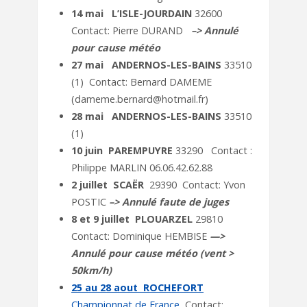
14 mai L’ISLE-JOURDAIN
32600
Contact: Pierre DURAND
–> Annulé
pour cause météo
27 mai ANDERNOS-LES-BAINS
33510
(1) Contact: Bernard DAMEME
(dameme.bernard@hotmail.fr)
28 mai ANDERNOS-LES-BAINS
33510
(1)
10 juin PAREMPUYRE
33290 Contact :
Philippe MARLIN 06.06.42.62.88
2 juillet SCAËR
29390 Contact: Yvon
POSTIC
–> Annulé faute de juges
8 et 9 juillet PLOUARZEL
29810
Contact: Dominique HEMBISE
—>
Annulé pour cause météo (vent >
50km/h)
25 au 28 aout ROCHEFORT
Championnat de France
Contact: