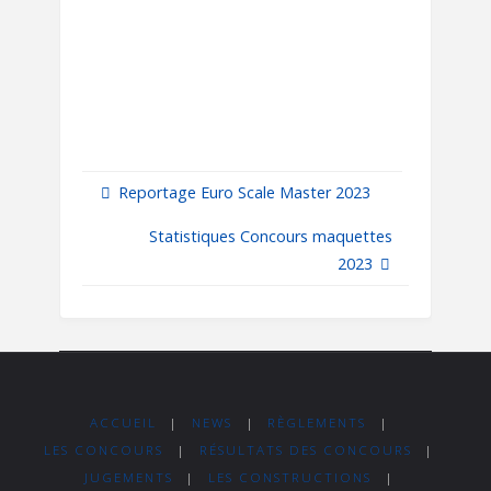
Reportage Euro Scale Master 2023
Statistiques Concours maquettes
2023
ACCUEIL
|
NEWS
|
RÈGLEMENTS
|
LES CONCOURS
|
RÉSULTATS DES CONCOURS
|
JUGEMENTS
|
LES CONSTRUCTIONS
|